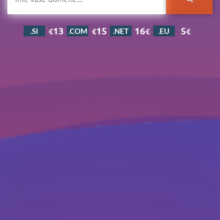
13
15
16
5
€
€
€
€
.SI
.COM
.NET
.EU