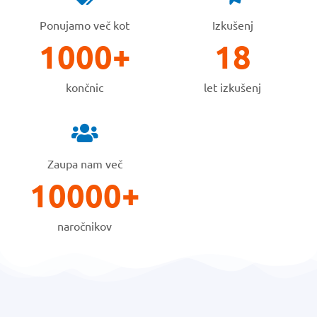
Ponujamo več kot
Izkušenj
1000
+
18
končnic
let izkušenj
Zaupa nam več
10000
+
naročnikov