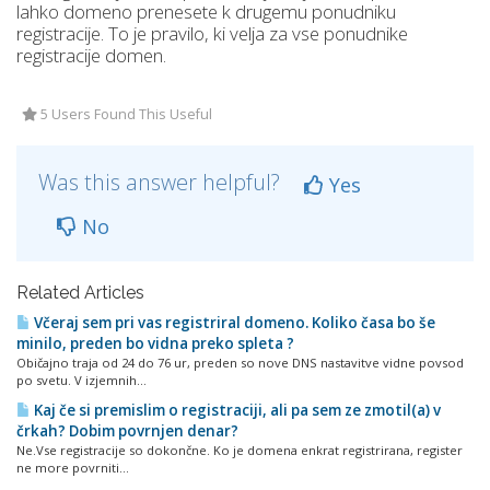
lahko domeno prenesete k drugemu ponudniku
registracije. To je pravilo, ki velja za vse ponudnike
registracije domen.
5 Users Found This Useful
Was this answer helpful?
Yes
No
Related Articles
Včeraj sem pri vas registriral domeno. Koliko časa bo še
minilo, preden bo vidna preko spleta ?
Običajno traja od 24 do 76 ur, preden so nove DNS nastavitve vidne povsod
po svetu. V izjemnih...
Kaj če si premislim o registraciji, ali pa sem ze zmotil(a) v
črkah? Dobim povrnjen denar?
Ne.Vse registracije so dokončne. Ko je domena enkrat registrirana, register
ne more povrniti...