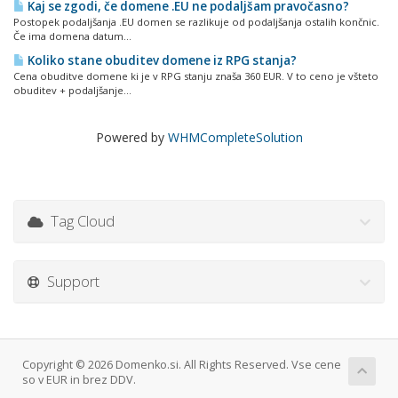
Kaj se zgodi, če domene .EU ne podaljšam pravočasno?
Postopek podaljšanja .EU domen se razlikuje od podaljšanja ostalih končnic.
Če ima domena datum...
Koliko stane obuditev domene iz RPG stanja?
Cena obuditve domene ki je v RPG stanju znaša 360 EUR. V to ceno je všteto
obuditev + podaljšanje...
Powered by
WHMCompleteSolution
Tag Cloud
Support
Copyright © 2026 Domenko.si. All Rights Reserved. Vse cene
so v EUR in brez DDV.