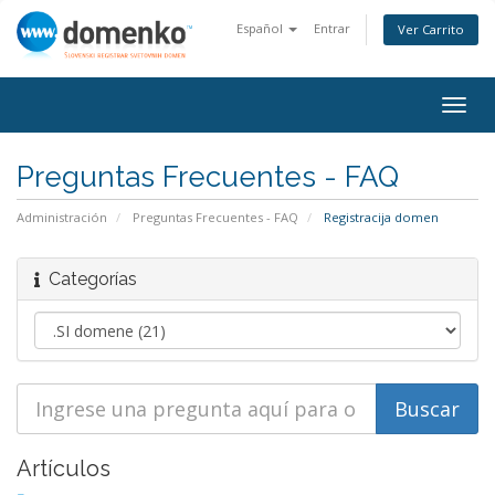
Español
Entrar
Ver Carrito
Togg
navig
Preguntas Frecuentes - FAQ
Administración
Preguntas Frecuentes - FAQ
Registracija domen
Categorías
Artículos