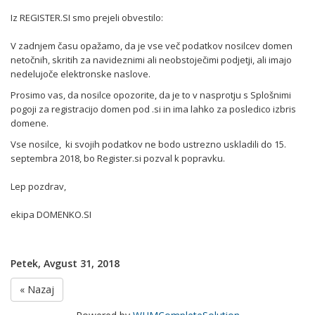
Iz REGISTER.SI smo prejeli obvestilo:
V zadnjem času opažamo, da je vse več podatkov nosilcev domen
netočnih, skritih za navideznimi ali neobstoječimi podjetji, ali imajo
nedelujoče elektronske naslove.
Prosimo vas, da nosilce opozorite, da je to v nasprotju s Splošnimi
pogoji za registracijo domen pod .si in ima lahko za posledico izbris
domene.
Vse nosilce, ki svojih podatkov ne bodo ustrezno uskladili do 15.
septembra 2018, bo Register.si pozval k popravku.
Lep pozdrav,
ekipa DOMENKO.SI
Petek, Avgust 31, 2018
« Nazaj