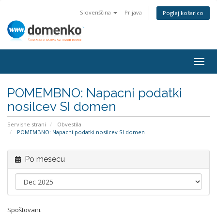
Slovenščina
Prijava
Poglej košarico
Togg
navig
POMEMBNO: Napacni podatki
nosilcev SI domen
Servisne strani
Obvestila
POMEMBNO: Napacni podatki nosilcev SI domen
Po mesecu
Spoštovani.