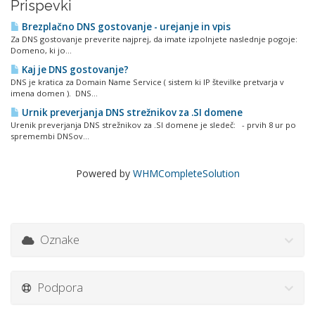
Prispevki
Brezplačno DNS gostovanje - urejanje in vpis
Za DNS gostovanje preverite najprej, da imate izpolnjete naslednje pogoje:
Domeno, ki jo...
Kaj je DNS gostovanje?
DNS je kratica za Domain Name Service ( sistem ki IP številke pretvarja v
imena domen ). DNS...
Urnik preverjanja DNS strežnikov za .SI domene
Urenik preverjanja DNS strežnikov za .SI domene je sledeč: - prvih 8 ur po
spremembi DNSov...
Powered by
WHMCompleteSolution
Oznake
Podpora