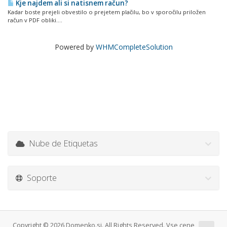
Kje najdem ali si natisnem račun?
Kadar boste prejeli obvestilo o prejetem plačilu, bo v sporočilu priložen
račun v PDF obliki....
Powered by
WHMCompleteSolution
Nube de Etiquetas
Soporte
Copyright © 2026 Domenko.si. All Rights Reserved. Vse cene