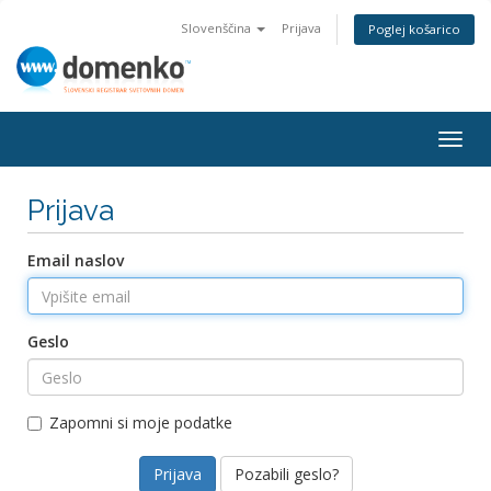
Slovenščina
Prijava
Poglej košarico
Togg
navig
Prijava
Email naslov
Geslo
Zapomni si moje podatke
Pozabili geslo?