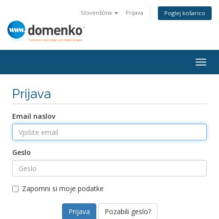
Slovenščina
Prijava
Poglej košarico
Togg
navig
Prijava
Email naslov
Geslo
Zapomni si moje podatke
Pozabili geslo?