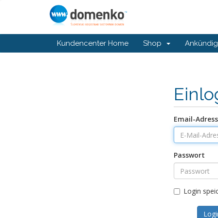
Kundencenter Home
Shop
Ankündi
Einl
Email-Adres
Passwort
Login spei