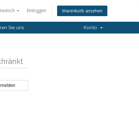
Deutsch
Einloggen
Warenkorb ansehen
ren Sie uns
Konto
schränkt
nmelden