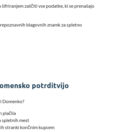
m šifriranjem zaščiti vse podatke, ki se prenašajo
 prepoznavnih blagovnih znamk za spletno
 domensko potrditvijo
 pri Domenko?
n plačila
h spletnih mest
jih stranki končnim kupcem