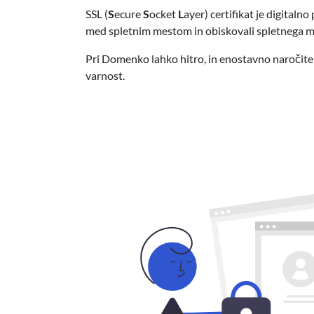
SSL (
S
ecure
S
ocket
L
ayer) certifikat je digitalno
med spletnim mestom in obiskovali spletnega m
Pri Domenko lahko hitro, in enostavno naročite
varnost.