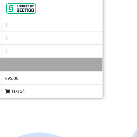
X
X
X
€95,00
Naroči