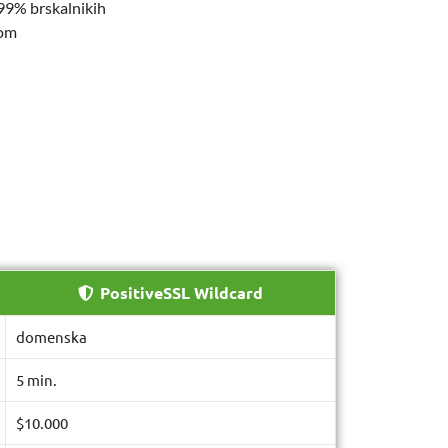
9.99% brskalnikih
kom
PositiveSSL Wildcard
domenska
5 min.
$10.000