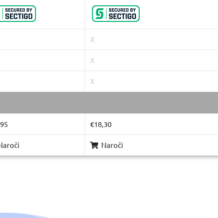
X
X
X
,95
€18,30
Naroči
Naroči