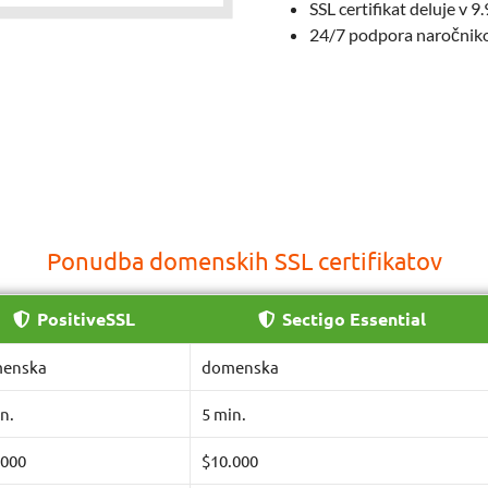
SSL certifikat deluje v 
24/7 podpora naročni
Ponudba domenskih SSL certifikatov
PositiveSSL
Sectigo Essential
enska
domenska
n.
5 min.
.000
$10.000