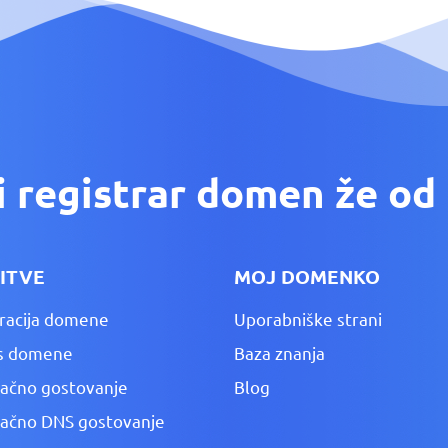
i registrar domen že od 
ITVE
MOJ DOMENKO
racija domene
Uporabniške strani
s domene
Baza znanja
lačno gostovanje
Blog
lačno DNS gostovanje